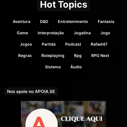
Hot Topics
Aventura
D&D
Entretenimento
Fantasia
COMPARTILHE!
Se você gostou desse Podcast de RPG, então não se
Game
Interpretação
Jogatina
Jogo
esqueça de compartilhar!
Jogos
Partida
Podcast
Rafael47
Nosso site é
https://rpgnext.com.br
,
Regras
Roleplaying
Rpg
RPG Next
Sistema
Áudio
Nossa Campanha do
PADRIM:
https://www.padrim.com.br/rpgnext
Nossa Campanha no PICPAY:
https://picpay.me/rpgnext
Nos apoie no APOIA.SE
Facebook RpgNextPage,
Grupo do Facebook
RPGNext Group
,
Instagram
RPG Next Oficial
,
Twitter
@RPG_Next
,