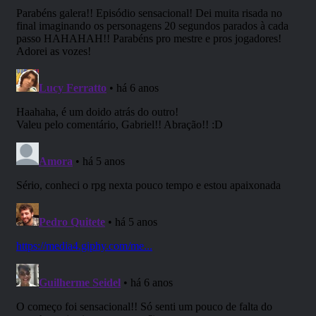
ATENÇÃO: Esse podcast é recomendado
para maiores de 14 anos.
Com a participação de:
Felipe Estanagel
Bruno Ramos (Pança)
Gustavo Zattoni
Lucy Ferratto
Shelly.
Uma produção
RPG Next
.