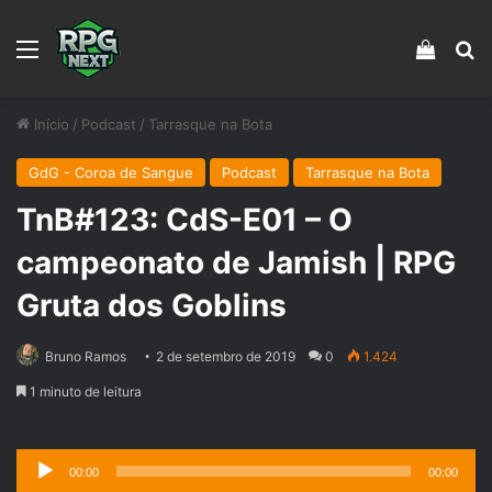
Menu
Veja s
Pr
Início
/
Podcast
/
Tarrasque na Bota
GdG - Coroa de Sangue
Podcast
Tarrasque na Bota
TnB#123: CdS-E01 – O
campeonato de Jamish | RPG
Gruta dos Goblins
Bruno Ramos
2 de setembro de 2019
0
1.424
1 minuto de leitura
Tocador
00:00
00:00
de