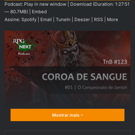
Podcast:
Play in new window
|
Download
(Duration: 1:27:51
áudio
— 80.7MB) |
Embed
Assine:
Spotify
|
Email
|
TuneIn
|
Deezer
|
RSS
|
More
Mostrar mais