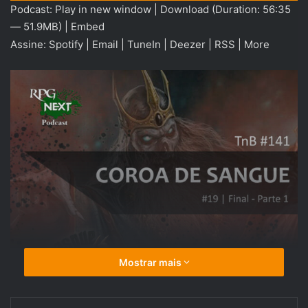
Podcast:
Play in new window
|
Download
(Duration: 56:35
áudio
— 51.9MB) |
Embed
Assine:
Spotify
|
Email
|
TuneIn
|
Deezer
|
RSS
|
More
Mostrar mais