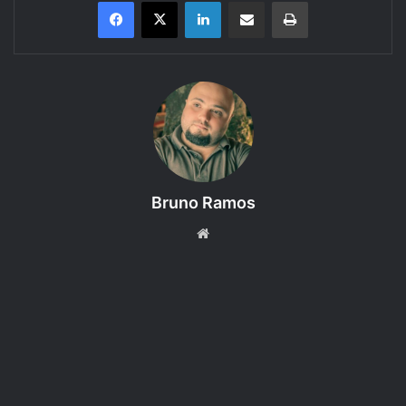
Linkedin
Compartilhar via e-mail
Imprimir
Tarrasque na Bota apresenta: Coroa de Sangue, uma
aventura do RPG Gruta dos Goblins. Episódio 19 –
Consequências
.
Aqui você encontra mais uma gravação sonorizada de uma
Bruno Ramos
partida de RPG usando a mesa virtual Roll20.
Website
A Coroa de Sangue, é uma aventura que se passa em um
universo feito exclusivamente para ela. Uma Fantasia
medieval, onde os humanos tomaram conta da maior parte
do território, expulsando outras raças.
O sistema escolhido para se jogar, foi o Gruta dos Goblins,
e a aventura tem como autor Felipe Estanagel.