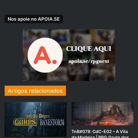
Madrinhas.
padrim.com.br/rpgnext
Nos apoie no APOIA.SE
Artigos relacionados
Se você preferir nos apoiar pelo PICPAY, acesse e
veja nossas recompensas:
TnB#078: CdC-E02 – A Vila
da Madeira | RPG Gruta dos