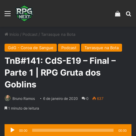
Menu
Veja s
Pr
Início
/
Podcast
/
Tarrasque na Bota
GdG - Coroa de Sangue
Podcast
Tarrasque na Bota
TnB#141: CdS-E19 – Final –
Parte 1 | RPG Gruta dos
Goblins
Bruno Ramos
6 de janeiro de 2020
0
637
1 minuto de leitura
Tocador
00:00
00:00
de