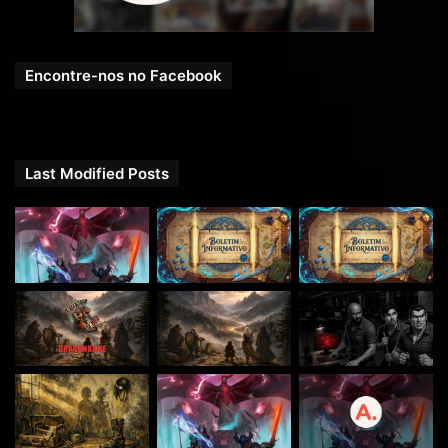
Instagram
RPG Next Oficial
,
Twitter
@RPG_Next
,
Encontre-nos no Facebook
Canal do
YouTube
,
Vote no
iTunes do Tarrasque na Bota
e no
iTunes do
RPG Next Podcast
com
5 estrelas
para também ajudar
na divulgação!
Last Modified Posts
DEIXE SEU FEEDBACK!
Se quiser deixar seu feedback, nos envie um e-mail
em
contato@rpgnext.com.br
ou faça um comentário nesse
post logo abaixo.
Seu comentário é muito importante para a melhoria dos
próximos episódios. Beleza? Muito obrigado pelo suporte,
pessoal!
Links para MÚSICAS e SFX sob a licença
Creative Commons