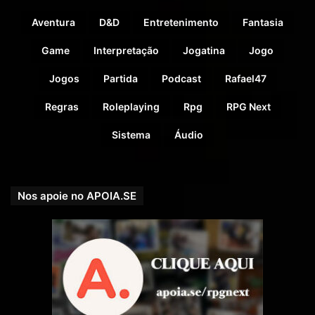
Doadores
Aventura
D&D
Entretenimento
Fantasia
Game
Interpretação
Jogatina
Jogo
25
Jogos
Partida
Podcast
Rafael47
COMPARTILHE!
Regras
Roleplaying
Rpg
RPG Next
Se você gostou desse Podcast de RPG, então não se
Sistema
Áudio
esqueça de compartilhar!
Nosso site é
https://rpgnext.com.br
,
Nos apoie no APOIA.SE
Nossa Campanha do
PADRIM:
https://www.padrim.com.br/rpgnext
Nossa Campanha no PICPAY:
https://picpay.me/rpgnext
Facebook RpgNextPage,
Grupo do Facebook
RPGNext Group
,