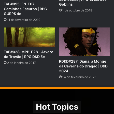
picpay.me/rpgnext
TnB#095: FN-E07 –
Goblins
Caminhos Escuros | RPG
1 de outubro de 2018
GURPS 4e
11 de fevereiro de 2019
TnB#028: MPP-E28 – Árvore
do Trovão | RPG D&D 5e
RD&D#287: Diana, a Monge
2 de janeiro de 2017
da Caverna do Dragão | D&D
2024
14 de fevereiro de 2025
Hot Topics