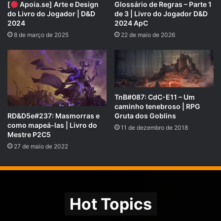
[
Apoia.se] Arte e Design
Glossário de Regras – Parte 1
do Livro do Jogador | D&D
de 3 | Livro do Jogador D&D
2024
2024 ApC
8 de março de 2025
22 de maio de 2026
Calendário de Harptos (Reino de Faerûn, no mundo de Toril):
Época do ano:
Outono
;
Dia:
30 a 19
;
TnB#087: CdC-E11 – Um
Mês:
9
(“Eleint” – O Desvanecer) a
10
(“Marpenoth” –
caminho tenebroso | RPG
Queda da Folhagem) ;
RD&D5e#237: Masmorras e
Gruta dos Goblins
Ano:
1492 CV
;
como mapeá-las | Livro do
11 de dezembro de 2018
Mestre P2C5
Calendário da aventura:
27 de maio de 2022
14º
ao
34º
dia de aventura.
Coleção RPG Next SKT
Hot Topics
Temporada 01