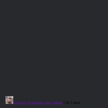
do Rei da Tempestade) é uma
aventura de 256 páginas para
personagens do 1º ao 11º nível.
Nela, Gigantes emergiram de suas
fortalezas para ameaçar a
civilização como nunca antes.
Gigantes das Colinas estão
roubando todo o grão e gado que
podem, enquanto os Gigantes de
Pedras têm vasculhado os
assentamentos que estão por toda
parte. Gigantes do Fogo estão
ameaçando as raças menores em
regiões desérticas, e os grandes