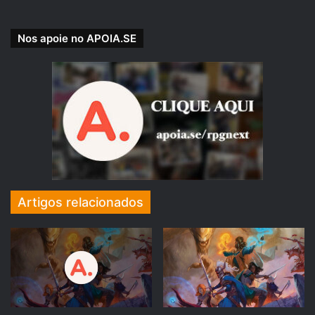
Os Humanos, Anões, Elfos e outras
raças menores da Costa da
Nos apoie no APOIA.SE
Espada serão esmagadas pelos
ataques desses inimigos
gigantescos. A única chance de
sobrevivência é que as raças
menores trabalhem juntas para
investigar essa invasão e
aproveitar o poder da magia das
Artigos relacionados
runas, a arma dos gigantes contra
seus antigos inimigos, os Dragões.
A única maneira do povo de Faerûn
restaurar a ordem é usar o poder
dos Gigantes contra eles.