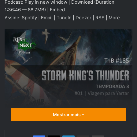
Podcast:
Play in new window
|
Download
(Duration:
áudio
1:36:46 — 88.7MB) |
Embed
Assine:
Spotify
|
Email
|
TuneIn
|
Deezer
|
RSS
|
More
Mostrar mais
Linkedin
Compartilhar via e-mail
Imprimir