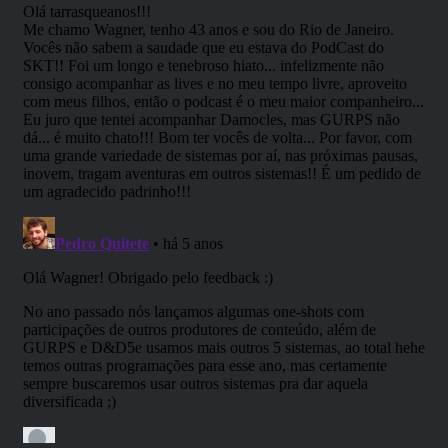
barcos dos Gigantes de Gelo estão
pilhando ao longo da Costa da
Espada. Até mesmo os
indescritíveis Gigantes das
Nuvens foram testemunhados,
suas maravilhosas cidades
flutuantes aparecendo acima de
Waterdeep (Águas Profundas) e
Baldur’s Gate (Portal de Baldur).
Onde está o Gigante da
Tempestade Rei Hekaton,
encarregado de manter a ordem
entre os Gigantes?