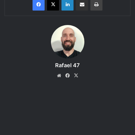
Tarrasque na Bota
apresenta: Terceira Temporada de
Storm King’s
Thunder (A Tormenta do Rei da Tempestade)
, uma aventura do
RPG
D&D 5e
–
Episódio 01 – Viagem para Yartar.
Aqui você encontra mais uma gravação sonorizada de uma
partida de RPG usando a mesa virtual Roll20. Inicialmente
a sessão foi transmitida ao vivo numa LIVE e
Rafael 47
posteriormente foi editada em formato de áudio drama e
publicado aqui, como podcast.
Website
Facebook
X
Storm King’s Thunder (A tormenta