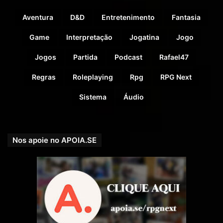
Aventura
D&D
Entretenimento
Fantasia
Game
Interpretação
Jogatina
Jogo
Jogos
Partida
Podcast
Rafael47
Regras
Roleplaying
Rpg
RPG Next
A Estação foi ativada há 400 anos. Para a Universidade
Sistema
Áudio
operar ela ainda precisa sequestrar habitantes das
“Cidades Antigas” da Terra para ter funcionários e alunos.
Porém os professores sob a mentoria do Reitor estão mais
Nos apoie no APOIA.SE
preocupados com sua busca de tornar a Século Centauri
totalmente sustentável, o que tem tomado o tempo que
deveria ser dedicado a monitorar o Planeta.
O Computador Watson que mantém a estação está
frequentemente sob riscos de Vírus e outras inteligências
artificiais que estão escondidas no planeta. Há um medo