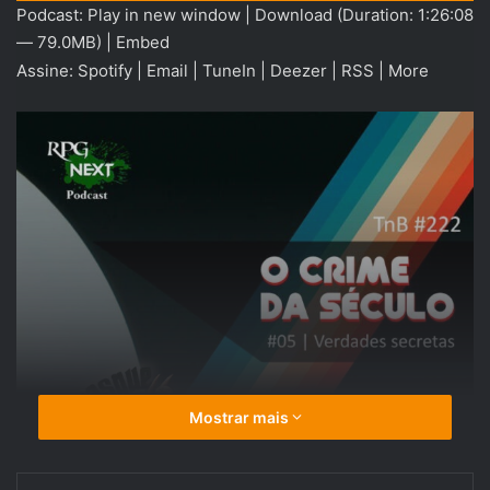
Podcast:
Play in new window
|
Download
(Duration: 1:26:08
áudio
— 79.0MB) |
Embed
Assine:
Spotify
|
Email
|
TuneIn
|
Deezer
|
RSS
|
More
Mostrar mais