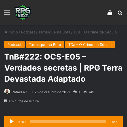
Menu
Veja s
Pr
Início
/
Podcast
/
Tarrasque na Bota
/
TDa - O Crime da Século
Podcast
Tarrasque na Bota
TDa - O Crime da Século
TnB#222: OCS-E05 –
Verdades secretas | RPG Terra
Devastada Adaptado
Rafael 47
25 de outubro de 2021
0
345
3 minutos de leitura
Tocador
00:00
00:00
de