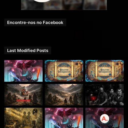
que estas tentem assumir controle da estação. Toda vez
que um vírus é descoberto nos terminais é necessário
fazer uma desfragmentação de disco (o que pode durar até
Encontre-nos no Facebook
uma década) no qual os Professores são congelados e
preservados para acordarem quando a desfragmentação
terminar.
Last Modified Posts
Os Personagens dos Jogadores
Os personagens interpretados pelos jogadores vão
acordar de um descongelamento. Eles descobrem que
foram congelados a 200 anos atrás como sentença por
terem confabulado com uma Inteligência Artificial da Terra
Antiga. Ao levantarem descobrem que há duas semanas
um vírus infectou terminais da estação e que ela estava
armada para uma nova fragmentação. Os Alunos foram
devolvidos para as Cidades Antigas e alguns dos
professores já estavam congelados quando algo