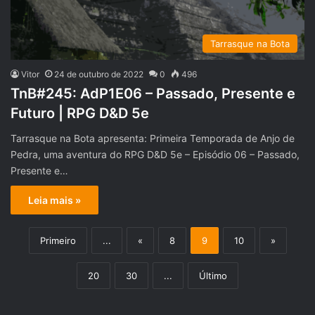
Tarrasque na Bota
Vitor
24 de outubro de 2022
0
496
TnB#245: AdP1E06 – Passado, Presente e
Futuro | RPG D&D 5e
Tarrasque na Bota apresenta: Primeira Temporada de Anjo de
Pedra, uma aventura do RPG D&D 5e – Episódio 06 – Passado,
Presente e…
Leia mais »
Primeiro
...
«
8
9
10
»
20
30
...
Último