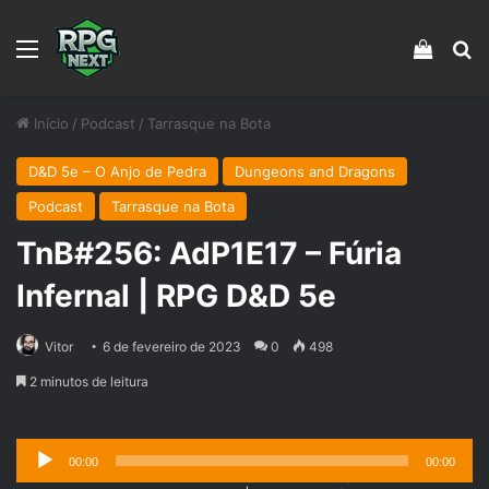
Menu
Veja s
Pr
Início
/
Podcast
/
Tarrasque na Bota
D&D 5e – O Anjo de Pedra
Dungeons and Dragons
Podcast
Tarrasque na Bota
TnB#256: AdP1E17 – Fúria
Infernal | RPG D&D 5e
Vitor
6 de fevereiro de 2023
0
498
2 minutos de leitura
Tocador
00:00
00:00
de