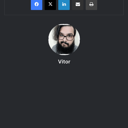
Tarrasque na Bota
apresenta: Primeira Temporada de
Anjo de
Pedra
, uma aventura do RPG
D&D 5e.
Episódio 17 – Fúria Infernal.
Vitor
Três pessoas com grandes
ambições e personalidades
completamente diferentes são
reunidas por uma carta que
promete realizar seus sonhos
como recompensa de uma missão
para salvar um continente recém