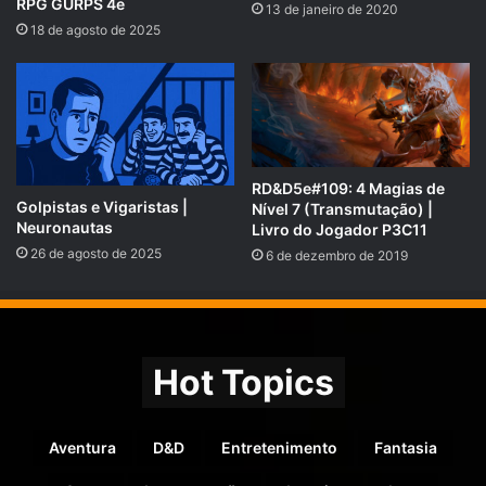
RPG GURPS 4e
13 de janeiro de 2020
18 de agosto de 2025
RD&D5e#109: 4 Magias de
Golpistas e Vigaristas |
Nível 7 (Transmutação) |
Neuronautas
Livro do Jogador P3C11
26 de agosto de 2025
6 de dezembro de 2019
Dungeons & Dragons Core Rulebook Gift Set
← clique
para comprar
Hot Topics
Aventura
D&D
Entretenimento
Fantasia