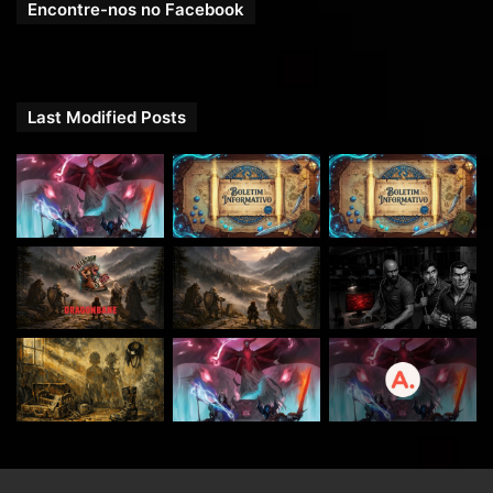
Encontre-nos no Facebook
Last Modified Posts
Antes de assinar como um
JOGADOR
envie um e-mail
para
contato@rpgnext.com.br
e consulte sobre as vagas.
Elas têm número limitado.
ATENÇÃO: Esse podcast é recomendado para