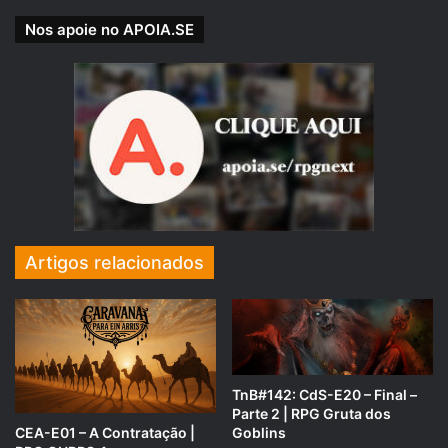
Nos apoie no APOIA.SE
https://editoracha.com.br/produto/cronicas-esquecidas-1-
aventureiros-da-mina-perdida/
Referência Bibliográfica
:
Livro do Jogador – D&D 5e
←
clique para comprar
Artigos relacionados
TnB#142: CdS-E20 – Final –
Parte 2 | RPG Gruta dos
CEA-E01 – A Contratação |
Goblins