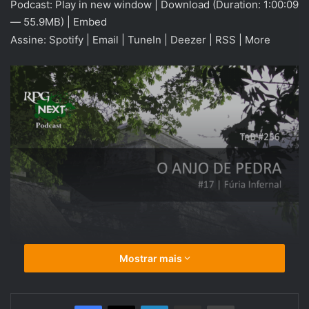
Podcast:
Play in new window
|
Download
(Duration: 1:00:09
áudio
— 55.9MB) |
Embed
Assine:
Spotify
|
Email
|
TuneIn
|
Deezer
|
RSS
|
More
Mostrar mais
Linkedin
Compartilhar via e-mail
Imprimir