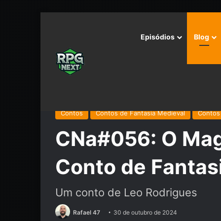
Episódios
Blog
Início
/
Podcast
/
Contos Narrados
/
CNa#056: O Mag
Contos
Contos de Fantasia Medieval
Contos
CNa#056: O Mago
Conto de Fantas
Um conto de Leo Rodrigues
Rafael 47
30 de outubro de 2024