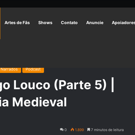
Artes de Fãs
Shows
Contato
Anuncie
Apoiadore
o Louco (Parte 5) | Conto de Fantasia Medieval
 Narrados
Podcast
 Louco (Parte 5) |
ia Medieval
0
1.899
7 minutos de leitura