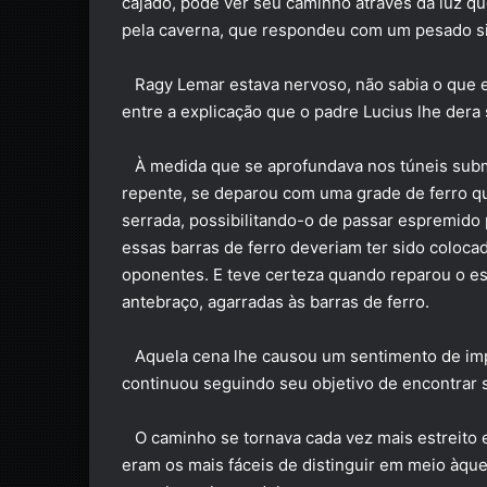
cajado, pôde ver seu caminho através da luz q
pela caverna, que respondeu com um pesado si
Ragy Lemar estava nervoso, não sabia o que e
entre a explicação que o padre Lucius lhe dera 
À medida que se aprofundava nos túneis submer
repente, se deparou com uma grade de ferro que
serrada, possibilitando-o de passar espremido 
essas barras de ferro deveriam ter sido colocad
oponentes. E teve certeza quando reparou o e
antebraço, agarradas às barras de ferro.
Aquela cena lhe causou um sentimento de impot
continuou seguindo seu objetivo de encontrar s
O caminho se tornava cada vez mais estreito e
eram os mais fáceis de distinguir em meio àqu