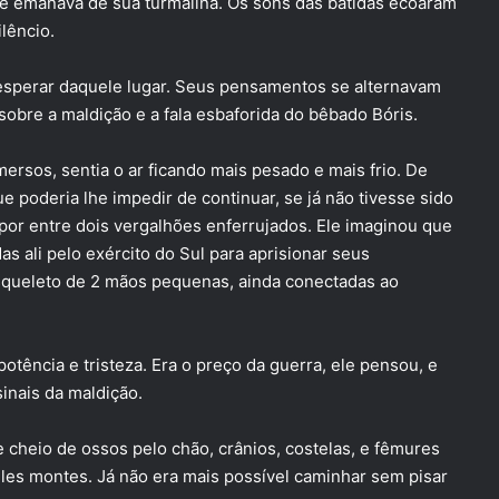
ue emanava de sua turmalina. Os sons das batidas ecoaram
lêncio.
sperar daquele lugar. Seus pensamentos se alternavam
sobre a maldição e a fala esbaforida do bêbado Bóris.
sos, sentia o ar ficando mais pesado e mais frio. De
 poderia lhe impedir de continuar, se já não tivesse sido
por entre dois vergalhões enferrujados. Ele imaginou que
as ali pelo exército do Sul para aprisionar seus
squeleto de 2 mãos pequenas, ainda conectadas ao
ência e tristeza. Era o preço da guerra, ele pensou, e
inais da maldição.
 cheio de ossos pelo chão, crânios, costelas, e fêmures
eles montes. Já não era mais possível caminhar sem pisar