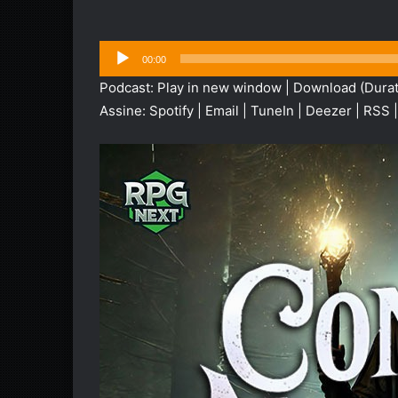
Tocador
00:00
de
Podcast:
Play in new window
|
Download
(Durat
áudio
Assine:
Spotify
|
Email
|
TuneIn
|
Deezer
|
RSS