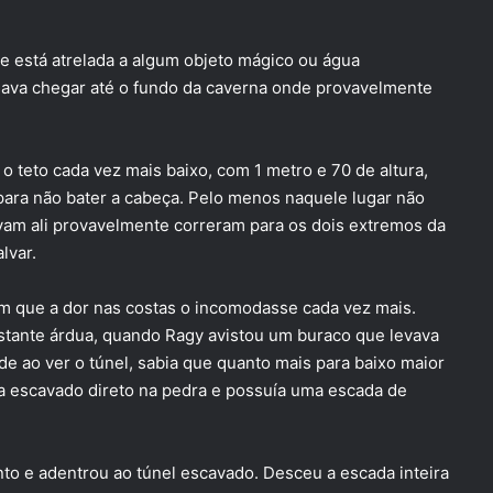
está atrelada a algum objeto mágico ou água
sava chegar até o fundo da caverna onde provavelmente
 teto cada vez mais baixo, com 1 metro e 70 de altura,
para não bater a cabeça. Pelo menos naquele lugar não
vam ali provavelmente correram para os dois extremos da
lvar.
m que a dor nas costas o incomodasse cada vez mais.
astante árdua, quando Ragy avistou um buraco que levava
ade ao ver o túnel, sabia que quanto mais para baixo maior
ra escavado direto na pedra e possuía uma escada de
 e adentrou ao túnel escavado. Desceu a escada inteira