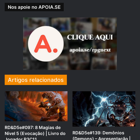
Nos apoie no APOIA.SE
Artigos relacionados
RD&D5e#097: 8 Magias de
RD&D5e#139: Demônios
Nível 5 (Evocação) | Livro do
(Demons) – Apresentação |
Jogador P3C11