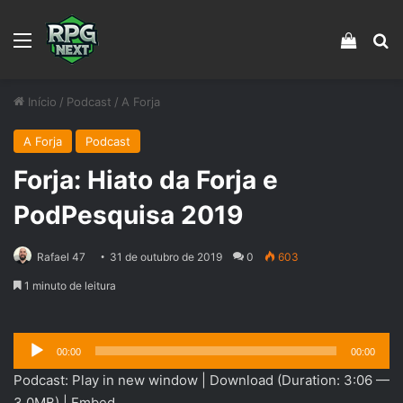
Menu
Veja s
Pr
Início
/
Podcast
/
A Forja
A Forja
Podcast
Forja: Hiato da Forja e
PodPesquisa 2019
Rafael 47
31 de outubro de 2019
0
603
1 minuto de leitura
Tocador
00:00
00:00
de
Podcast:
Play in new window
|
Download
(Duration: 3:06 —
áudio
3.0MB) |
Embed