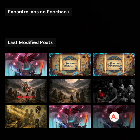
Tabletop Audio –
http://tabletopaudio.com/
Encontre-nos no Facebook
Kevin MacLeod em Incompetech –
http://incompetech.com/music/royalty-free
Free PD –
https://freepd.com/
Alexander Nakarada –
Last Modified Posts
https://alexandernakarada.bandcamp.com/
Free Stock Music –
https://www.free-stock-
music.com
Chibola Productions –
https://assetstore.unity.com/publishers/6561
Contato
Instagram
/
Facebook
/
Twitter
/
Google+
/
YouTube