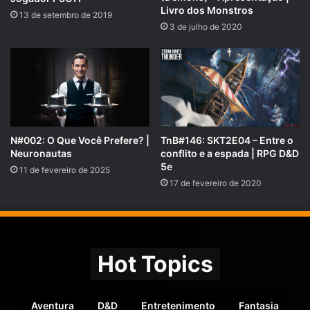
Doadores
Livro dos Monstros
13 de setembro de 2019
3 de julho de 2020
COMPARTILHE!
Se você gostou desse Podcast de RPG, então não se
esqueça de compartilhar!
N#002: O Que Você Prefere? |
TnB#146: SKT2E04 – Entre o
Neuronautas
conflito e a espada | RPG D&D
Nosso site é
https://rpgnext.com.br
,
5e
11 de fevereiro de 2025
17 de fevereiro de 2020
Nossa Campanha do
PADRIM:
https://www.padrim.com.br/rpgnext
Nossa Campanha no PICPAY:
https://picpay.me/rpgnext
Hot Topics
Facebook RpgNextPage,
Grupo do Facebook
RPGNext Group
,
Aventura
D&D
Entretenimento
Fantasia