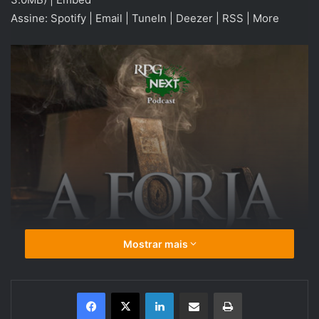
Assine:
Spotify
|
Email
|
TuneIn
|
Deezer
|
RSS
|
More
Mostrar mais
Linkedin
Compartilhar via e-mail
Imprimir