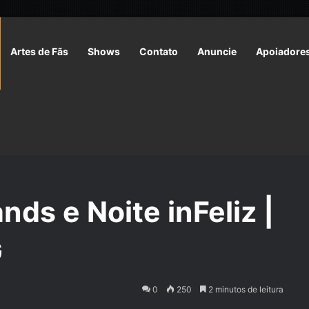
Artes de Fãs
Shows
Contato
Anuncie
Apoiadore
te inFeliz | Aventura de RPG
nds e Noite inFeliz |
G
0
250
2 minutos de leitura