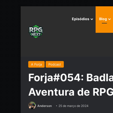
Episódios
Blog
Início
/
Podcast
/
A Forja
/
Forja#054: Badlands e Noi
A Forja
Podcast
Forja#054: Badla
Aventura de RP
Anderson
25 de março de 2024