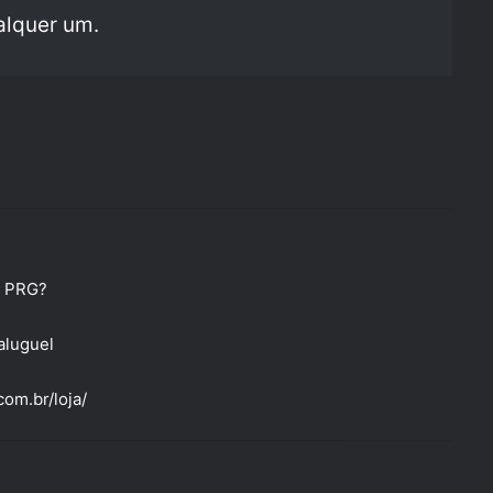
alquer um.
r PRG?
aluguel
om.br/loja/