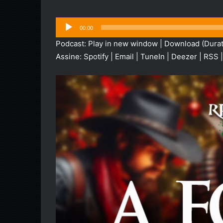
Tocador
00:00
de
Podcast:
Play in new window
|
Download
(Durat
áudio
Assine:
Spotify
|
Email
|
TuneIn
|
Deezer
|
RSS