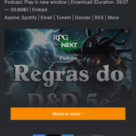
Podcast:
Play in new window
|
Download
(Duration: 39:07
áudio
— 36.8MB) |
Embed
Assine:
Spotify
|
Email
|
TuneIn
|
Deezer
|
RSS
|
More
Mostrar mais
Linkedin
Compartilhar via e-mail
Imprimir