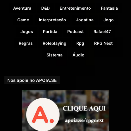
Aventura
D&D
Entretenimento
Fantasia
Game
Interpretação
Jogatina
Jogo
Jogos
Partida
Podcast
Rafael47
Regras
Roleplaying
Rpg
RPG Next
Sistema
Áudio
Nos apoie no APOIA.SE
APOIE NOSSA CAUSA!
Nossa Campanha do PADRIM está no AR! Acesse e
veja nossas Metas e Recompensas para os patronos.
padrim.com.br/rpgnext