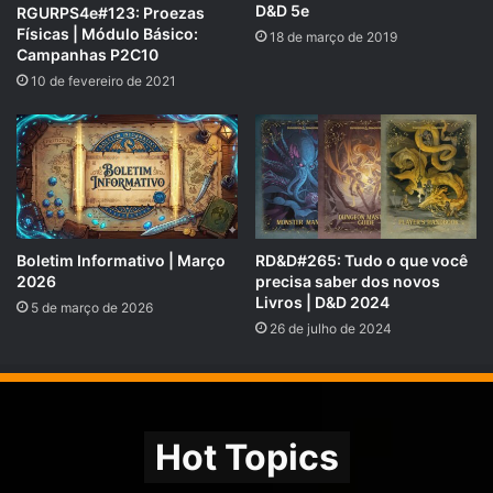
D&D 5e
RGURPS4e#123: Proezas
Físicas | Módulo Básico:
18 de março de 2019
Campanhas P2C10
10 de fevereiro de 2021
Boletim Informativo | Março
RD&D#265: Tudo o que você
2026
precisa saber dos novos
Livros | D&D 2024
5 de março de 2026
26 de julho de 2024
Hot Topics
Nossa parceira! Editora CHA – Livros e Sistemas Nacionais
–
https://editoracha.com.br/loja
/