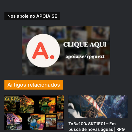
Nos apoie no APOIA.SE
Com a participação de:
Rafael 47
, Jogador e Dungeon Master.
Com a edição de:
Artigos relacionados
Gleico Vieira Pereira
Uma produção
RPG Next
.
TnB#100: SKT1E01 – Em
busca de novas águas | RPG