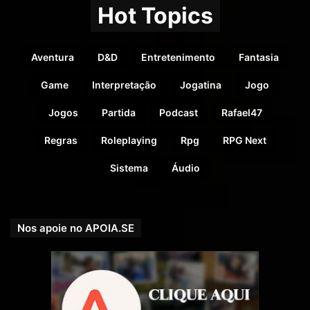
Hot Topics
Aventura
D&D
Entretenimento
Fantasia
Game
Interpretação
Jogatina
Jogo
Jogos
Partida
Podcast
Rafael47
Regras
Roleplaying
Rpg
RPG Next
Sistema
Áudio
Nos apoie no APOIA.SE
Aventuras de RPG para D&D 5e em português
da Goodman Games, com notas 4,5 de 5.