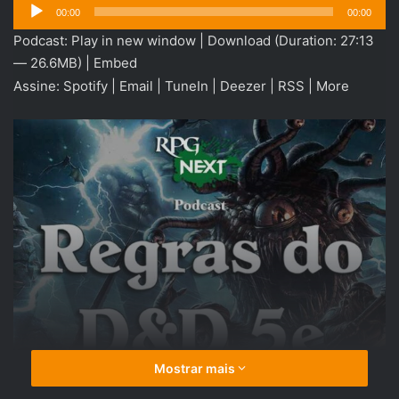
Tocador
00:00
00:00
de
Podcast:
Play in new window
|
Download
(Duration: 27:13
áudio
— 26.6MB) |
Embed
Assine:
Spotify
|
Email
|
TuneIn
|
Deezer
|
RSS
|
More
Mostrar mais