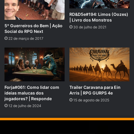
RD&D5e#194: Limos (Oozes)
| Livro dos Monstros
5º Guerreiros do Bem | Ação
30 de julho de 2021
Social do RPG Next
22 de março de 2017
Forja#061: Como lidar com
Trailer Caravana para Ein
ideias malucas dos
Arris | RPG GURPS 4e
GARANTA SUA CÓPIA!!!
Dungeons & Dragons Core
jogadores? | Responde
15 de agosto de 2025
Rulebook Gift Set
← clique para comprar
12 de julho de 2024