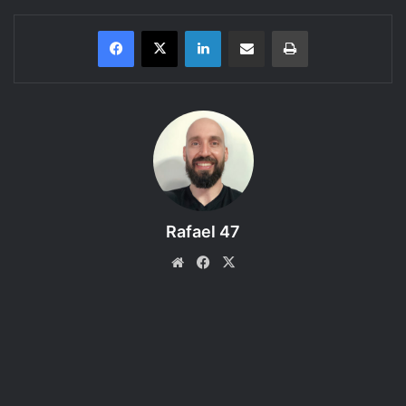
Linkedin
Compartilhar via e-mail
Imprimir
Conheça as criaturas do Livro dos Monstros do RPG Dungeons &
Dragons 5e.
Bem-vindo a mais um episódio do Regras do D&D 5e, um
podcast produzido pelo RPG Next que faz a leitura e
discute as regras dos livros do Sistema de RPG D&D 5e.
Neste episódio o assunto é: Xorn e Zumbis (Zombies), com
Rafael 47
ideias de aventuras! Coloque seu fone de ouvido e curta!
Website
Facebook
X
ACESSE O FÓRUM e compartilhe sua IDEIA DE AVENTURA