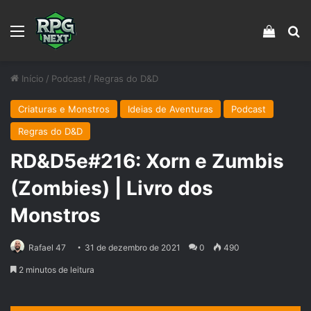
Menu
Veja s
Pr
Início
/
Podcast
/
Regras do D&D
Criaturas e Monstros
Ideias de Aventuras
Podcast
Regras do D&D
RD&D5e#216: Xorn e Zumbis
(Zombies) | Livro dos
Monstros
Rafael 47
31 de dezembro de 2021
0
490
2 minutos de leitura