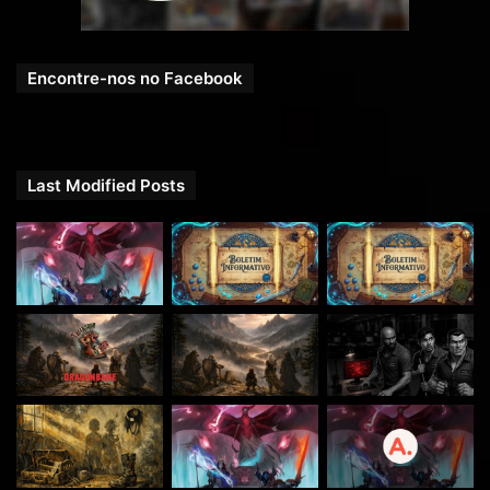
Sandoval Miels
, um Feiticeiro Humano (interpretado
por Olavo);
Erevan Brisa Noturna
, um Druida e Elfo da Floresta
Encontre-nos no Facebook
(interpretado por Tiago Andre dos Santos).
Rael
, um Ladino e Elfo do Sol (interpretado por Rafael
Sky).
Last Modified Posts
Uma produção
RPG Next
.