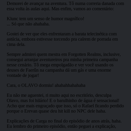
“Parabéns pelo cast.”; “RPG Next de volta a todo
vapor!”; “imagino que deve ser muito trabalhoso
fazer a edição, mas o produto final é de
qualidade parabéns.”
– Joseph Mugiwara (ouvinte) –
“Adorei a nova temporada, agora com mais
personagens e mais tempo de aventura para nós
conhecermos melhor cada personagem.”
– Gustavo PL (ouvinte) –
“O melhor podcast no quesito RPG – Muito bom