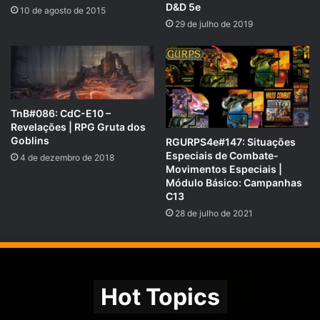
D&D 5e
10 de agosto de 2015
29 de julho de 2019
Data: 17 e 18 de setembro. Local: UNICURITIBA.
TnB#086: CdC-E10 –
Revelações | RPG Gruta dos
Para maiores informações acesse:
Goblins
RGURPS4e#147: Situações
Especiais de Combate-
facebook.com/WorldRPG
4 de dezembro de 2018
Movimentos Especiais |
Módulo Básico: Campanhas
C13
28 de julho de 2021
Calendário da Costa da Espada, no Reino de Faerûn, no mundo de
Toril:
Hot Topics
9/7/1491
Nono dia do sétimo mês –
Flamerule
(
Summertide
– Maré do