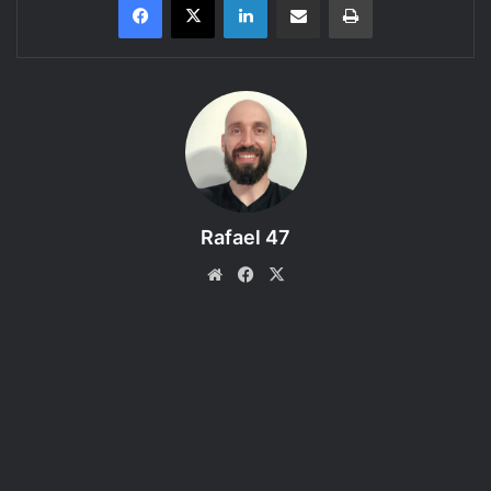
Tarrasque na Bota
apresenta…
A Mina Perdida de
Phandelver
, uma aventura do
RPG Dungeons and Dragons
5ª edição
–
Episódio 13 – A Deusa do Infortúnio
Rafael 47
Website
Facebook
X
ATENÇÃO: Esse podcast é recomendado
para maiores de 14 anos.