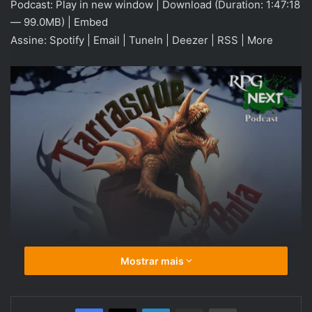
Podcast:
Play in new window
|
Download
(Duration: 1:47:18
áudio
— 99.0MB) |
Embed
Assine:
Spotify
|
Email
|
TuneIn
|
Deezer
|
RSS
|
More
Mostrar mais
Linkedin
Compartilhar via e-mail
Imprimir