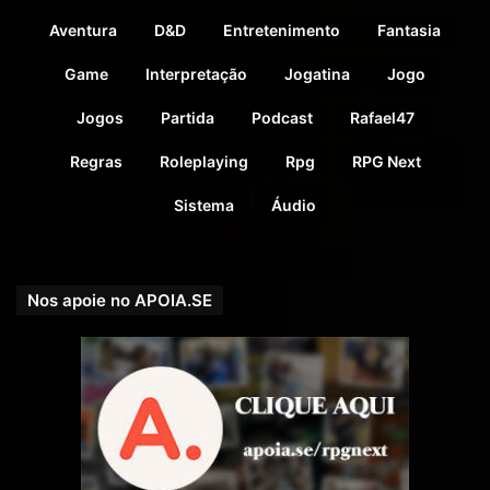
Verão) no ano 1491 DR.
Aventura
D&D
Entretenimento
Fantasia
Game
Interpretação
Jogatina
Jogo
Calendário da aventura:
Jogos
Partida
Podcast
Rafael47
Regras
Roleplaying
Rpg
RPG Next
4º dia de aventura (noite).
Sistema
Áudio
Com a participação de:
Nos apoie no APOIA.SE
Rafael 47,
o DM (Dungeon Master);
Klank
, um Guerreiro Anão (interpretado por Fernando
Moura);
Vern Verón
, um Bardo Meio-Elfo (interpretado por
Pedro Quitete);