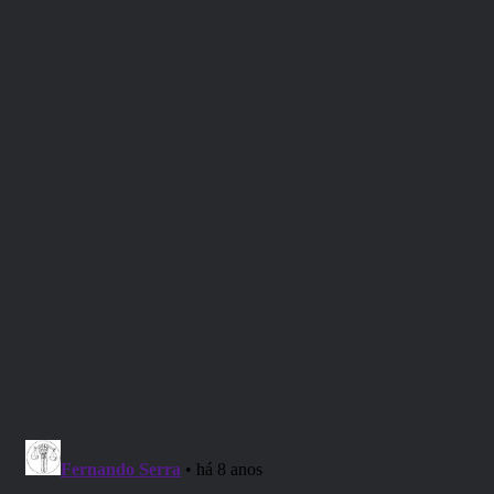
“Dá para dizer que nem é um cast, mas um
storytelling, um os melhores do RPG Brasil na
web.”
– Raphael Lamour (ouvinte) –
“(…) sempre boas risadas, me deixam felizes de
dizer que, juntamente com o pessoal do Crônicas
De Mentes (outro podcast nesses moldes, mas
que usam FATE) são, para mim, os melhores da
podosfera.
“
– Thiago Dante (ouvinte) –