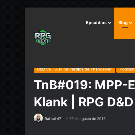
Episódios
Blog
Início
/
Podcast
/
Tarrasque na Bota
/
TnB#019: MPP-
D&D 5e - A Mina Perdida de Phandelver
Podcast
TnB#019: MPP-E
Klank | RPG D&D
Rafael 47
29 de agosto de 2016