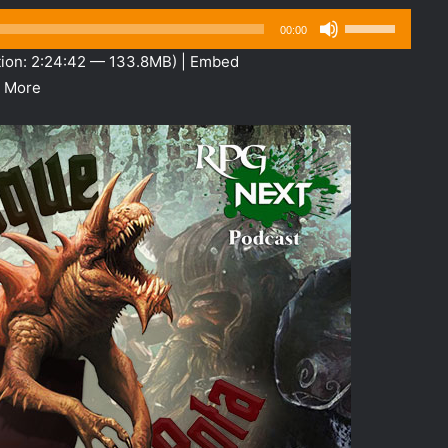
Use
00:00
as
ion: 2:24:42 — 133.8MB) |
Embed
setas
|
More
para
cima
ou
para
baixo
para
aumentar
ou
diminuir
o
volume.