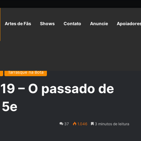
Artes de Fãs
Shows
Contato
Anuncie
Apoiadore
E19 – O passado de Klank | RPG D&D 5e
Tarrasque na Bota
19 – O passado de
 5e
37
1.046
3 minutos de leitura