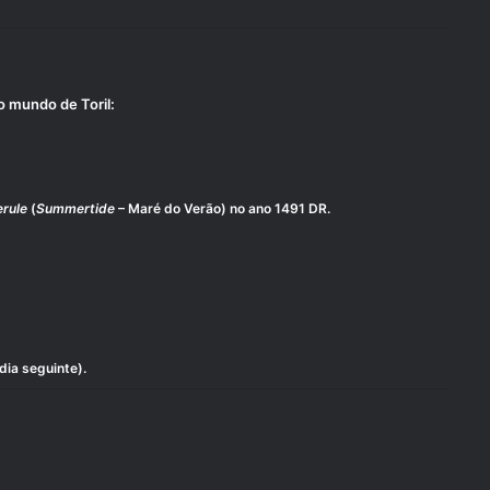
o mundo de Toril:
rule
(
Summertide
– Maré do Verão) no ano 1491 DR.
dia seguinte
).