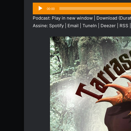
Tocador
00:00
de
Podcast:
Play in new window
|
Download
(Durat
áudio
Assine:
Spotify
|
Email
|
TuneIn
|
Deezer
|
RSS