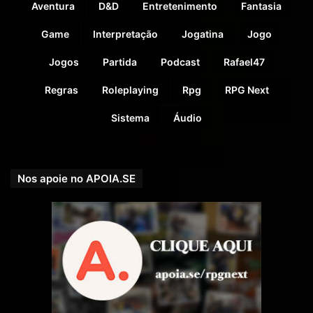
Aventura
D&D
Entretenimento
Fantasia
Game
Interpretação
Jogatina
Jogo
Com a participação de:
Jogos
Partida
Podcast
Rafael47
Regras
Roleplaying
Rpg
RPG Next
Dungeon Master,
o DM (por
Rafael 47
);
Klank
, um Guerreiro Anão (interpretado por
Fernando
Sistema
Áudio
Moura
);
Vern Verón
, um Bardo Meio-Elfo (interpretado por
Pedro Quitete
);
Nos apoie no APOIA.SE
Sandoval Miels
, um Feiticeiro Humano (interpretado
por
Luis Olavo Dantas
);
Erevan Brisa Noturna
, um Druida e Elfo da Floresta
(interpretado por
Tiago Andre dos Santos
).
NPCs
, interpretados por
Vinicius Watzl
.