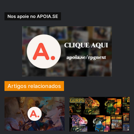
esse podcast, obrigatório para todo jogador de
RPG e simpatizante dessa cultura. Narrador e
Nos apoie no APOIA.SE
jogadores de parabéns pelo trabalho.
– Mugiwarajoe (ouvinte) –
“Um amigo me recomendou os podcasts do
jovem nerd a respeito de rpg, bem não
desmerecendo o trabalho deles pois tbm adoro
os casts deles , mais em relação a rpg vocês são
Artigos relacionados
sem duvidas os melhores , melhores
interpretações, é melhor edição de áudio,
continuem com esse trabalho excepcional.”
– Heitor Reis (ouvinte) –