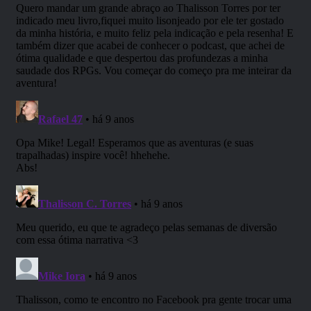
“Parabéns pelo cast.”; “RPG Next de volta a todo
vapor!”; “imagino que deve ser muito trabalhoso
fazer a edição, mas o produto final é de
qualidade parabéns.”
– Joseph Mugiwara (ouvinte) –
“Adorei a nova temporada, agora com mais
personagens e mais tempo de aventura para nós
conhecermos melhor cada personagem.”
– Gustavo PL (ouvinte) –
“O melhor podcast no quesito RPG – Muito bom