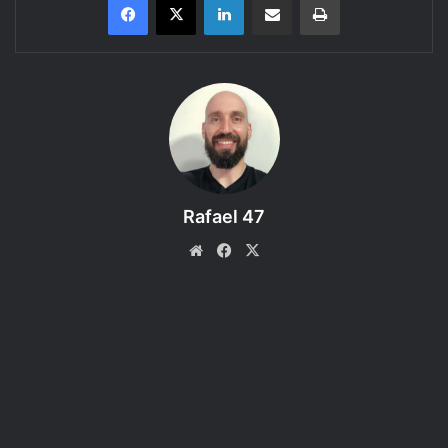
Tarrasque na Bota
apresenta…
A Mina Perdida de
Phandelver
, uma aventura do
RPG Dungeons and Dragons
5ª edição
–
Episódio 38 – A Morte Negra
Rafael 47
Website
Facebook
X
ATENÇÃO: Esse podcast é recomendado
para maiores de 14 anos.