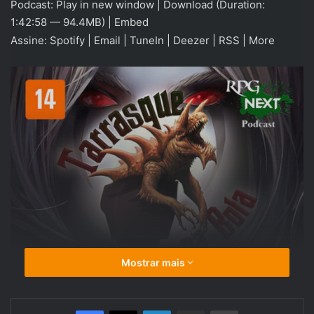
Podcast:
Play in new window
|
Download
(Duration:
áudio
1:42:58 — 94.4MB) |
Embed
Assine:
Spotify
|
Email
|
TuneIn
|
Deezer
|
RSS
|
More
Mostrar mais
Linkedin
Compartilhar via e-mail
Imprimir