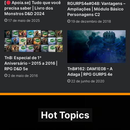
[
Apoia.se] Tudo que você
RGURPS4e#048: Vantagens –
precisa saber | Livro dos
Ampliações | Módulo Básico
Monstros D&D 2024
Personagens C2
17 de maio de 2025
19 de dezembro de 2018
Calendário da Costa da Espada, no Reino de Faerûn, no mundo de
Toril:
TnB: Especial de 1º
Aniversário – 2015 a 2016 |
17/7/1491
TnB#162: DAM1E08 – A
RPG D&D 5e
Adaga | RPG GURPS 4e
Décimo sétimo dia do sétimo mês –
Flamerule
(
Summertide
–
2 de maio de 2016
Maré do Verão) no ano 1491 DR.
22 de junho de 2020
Calendário da aventura:
Hot Topics
12º dia de aventura (noite)