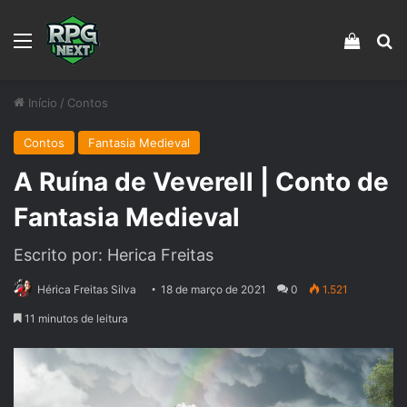
Menu
Veja s
Pr
Início
/
Contos
Contos
Fantasia Medieval
A Ruína de Veverell | Conto de
Fantasia Medieval
Escrito por: Herica Freitas
Hérica Freitas Silva
18 de março de 2021
0
1.521
11 minutos de leitura