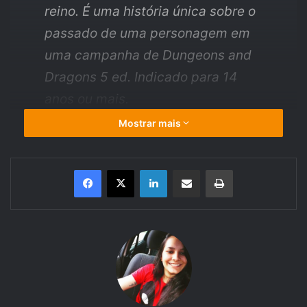
reino. É uma história única sobre o
passado de uma personagem em
uma campanha de Dungeons and
Dragons 5 ed. Indicado para 14
anos ou mais.
Mostrar mais
O ano é 1.500 CV (Cômputo dos Vales), após
tantos acontecimentos importantes para os Reinos
Linkedin
Compartilhar via e-mail
Imprimir
Esquecidos, pequenas sociedades se unem ou
ganham forças. Em uma floresta próxima ao Vale
das Sombras, existe um pequeno reinado dos elfos
da lua, comandado por Salah, um alto elfo da lua
de aproximadamente 700 anos. Nyoh e Elderon,
grandes conselheiros e amigos de Salah, sempre
estão ao seu lado servindo a corte, prezando
sempre pelo bem maior entre os elfos da lua e