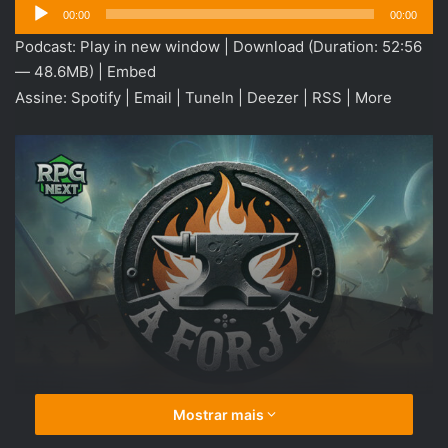
Tocador
00:00
00:00
de
Podcast:
Play in new window
|
Download
(Duration: 52:56
áudio
— 48.6MB) |
Embed
Assine:
Spotify
|
Email
|
TuneIn
|
Deezer
|
RSS
|
More
Mostrar mais