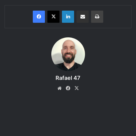
Linkedin
Compartilhar via e-mail
Imprimir
Bem-vindos ao 58º episódio da Forja, um podcast
produzido pelo RPG Next que trás um bate-papo sobre
assuntos relacionados ao Role-playing Game. Neste
episódio de “A Forja Responde” respondemos à pergunta
“Como preparar One-Shots? Como fazer a narrativa ser
legal, mesmo sendo curta? Como dar protagonismo aos
Rafael 47
personagens?”.
Website
Facebook
X
PAUTA
1. O que são One-Shots?
O tamanho da sessão de jogo.