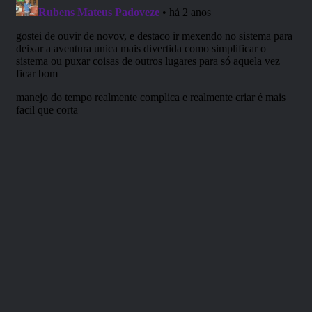
Padrinho Breno Baiardi.
Edição de:
Rafael 47.
Uma produção
RPG Next.