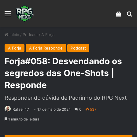
Menu
Veja s
Pr
Início
/
Podcast
/
A Forja
A Forja
A Forja Responde
Podcast
Forja#058: Desvendando os
segredos das One-Shots |
Responde
Respondendo dúvida de Padrinho do RPG Next
Rafael 47
17 de maio de 2024
0
537
1 minuto de leitura