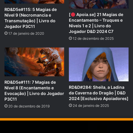
RD&D5e#115: 5 Magias de
[
Apoia.se] 21 Magias de
Nível 9 (Necromancia e
Encantamento – Truques e
Transmutação) | Livro do
Níveis 1 e 2 | Livro do
Jogador P3C11
Jogador D&D 2024 C7
17 de janeiro de 2020
Doadores
12 de dezembro de 2025
COMPARTILHE!
Se você gostou desse Podcast de RPG, então não se
esqueça de compartilhar!
RD&D5e#111: 7 Magias de
RD&D#284: Sheila, a Ladina
Nível 8 (Encantamento e
da Caverna do Dragão | D&D
Evocação) | Livro do Jogador
Nosso site é
https://rpgnext.com.br
,
2024 [Exclusivo Apoiadores]
P3C11
24 de janeiro de 2025
20 de dezembro de 2019
Nossa Campanha do APOIA.SE:
https://apoia.se/rpgnext
Facebook RpgNextPage,