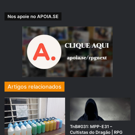
esse podcast, obrigatório para todo jogador de
Nos apoie no APOIA.SE
RPG e simpatizante dessa cultura. Narrador e
jogadores de parabéns pelo trabalho.
– Mugiwarajoe (ouvinte) –
“Um amigo me recomendou os podcasts do
jovem nerd a respeito de rpg, bem não
desmerecendo o trabalho deles pois tbm adoro
Artigos relacionados
os casts deles , mais em relação a rpg vocês são
sem duvidas os melhores , melhores
interpretações, é melhor edição de áudio,
continuem com esse trabalho excepcional.”
TnB#031: MPP-E31 –
Cultistas do Dragão | RPG