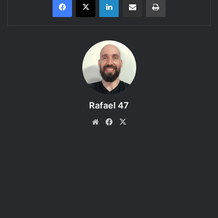
Tarrasque na Bota
apresenta…
A Mina Perdida de
Phandelver
, uma aventura do
RPG Dungeons and Dragons
5ª edição
–
Episódio 44– Sorte de Herói.
Nesse episódio
os aventureiros têm uma sorte de herói!
Rafael 47
Website
Facebook
X
ATENÇÃO: Esse podcast é recomendado
para maiores de 14 anos.