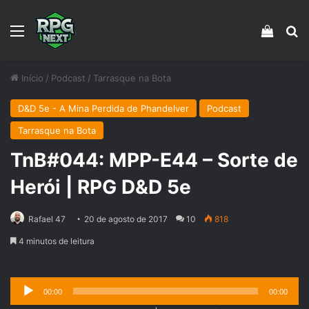
Menu
Veja s
Pr
Início
/
Podcast
/
Tarrasque na Bota
D&D 5e - A Mina Perdida de Phandelver
Podcast
Tarrasque na Bota
TnB#044: MPP-E44 – Sorte de
Herói | RPG D&D 5e
Rafael 47
20 de agosto de 2017
10
818
4 minutos de leitura
Tocador
00:00
00:00
de