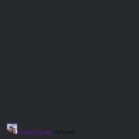
“Dá para dizer que nem é um cast, mas um
storytelling, um os melhores do RPG Brasil na
web.”
– Raphael Lamour (ouvinte) –
“(…) sempre boas risadas, me deixam felizes de
dizer que, juntamente com o pessoal do Crônicas
De Mentes (outro podcast nesses moldes, mas
que usam FATE) são, para mim, os melhores da
podosfera.
“
– Thiago Dante (ouvinte) –