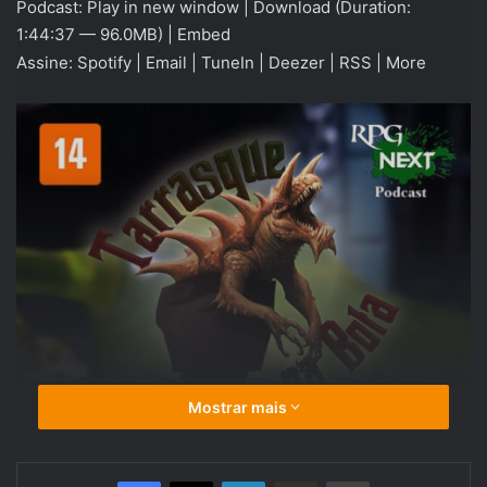
Podcast:
Play in new window
|
Download
(Duration:
áudio
1:44:37 — 96.0MB) |
Embed
Assine:
Spotify
|
Email
|
TuneIn
|
Deezer
|
RSS
|
More
Mostrar mais
Linkedin
Compartilhar via e-mail
Imprimir