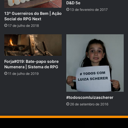
– Heitor Reis (ouvinte) –
D&D 5e
13 de fevereiro de 2017
13º Guerreiros do Bem | Ação
Social do RPG Next
17 de julho de 2018
Calendário da Costa da Espada, no Reino de Faerûn, no mundo de
Toril:
Forja#019: Bate-papo sobre
Numenera | Sistema de RPG
11 de julho de 2019
19/7/1491
Décimo nono dia do sétimo mês –
Flamerule
(
Summertide
–
Maré do Verão) no ano 1491 DR.
‪#‎todoscomluizascherer‬
26 de setembro de 2016
Calendário da aventura:
14º dia de aventura (noite)