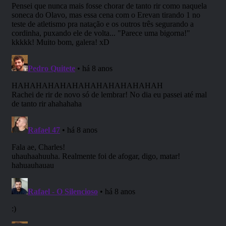
“Parabéns pelo cast.”; “RPG Next de volta a todo
vapor!”; “imagino que deve ser muito trabalhoso
fazer a edição, mas o produto final é de
qualidade parabéns.”
– Joseph Mugiwara (ouvinte) –
“Adorei a nova temporada, agora com mais
personagens e mais tempo de aventura para nós
conhecermos melhor cada personagem.”
– Gustavo PL (ouvinte) –
“O melhor podcast no quesito RPG – Muito bom